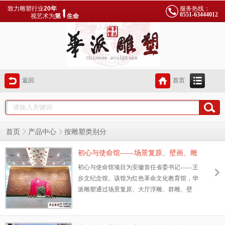
致力雕塑行业
20年
服务热线：
0551-63444012
视艺术为
第
生命
返回
首页
首页
产品中心
按雕塑类别分
初心与使命馆——场景复原、壁画、雕
塑布展及陈列。
初心与使命馆项目为安徽首任省委书记——王
步文纪念馆。该馆为红色革命文化教育馆，华
派雕塑通过场景复原、大厅浮雕、群雕、壁
画、雕塑小品的展现、连环画等展板直观的表
现了初心与使命的教育理念。