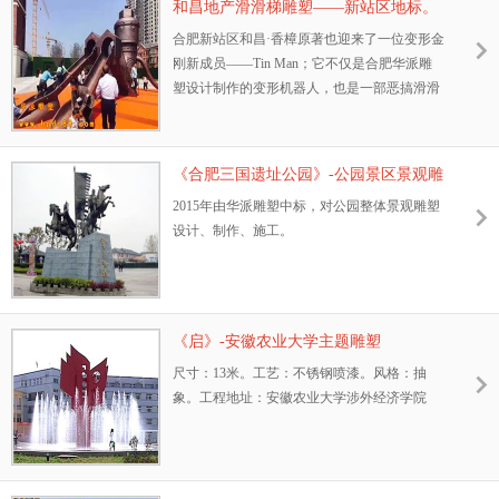
和昌地产滑滑梯雕塑——新站区地标。
合肥新站区和昌·香樟原著也迎来了一位变形金
刚新成员——Tin Man；它不仅是合肥华派雕
塑设计制作的变形机器人，也是一部恶搞滑滑
梯，同时又是一座功能性景观雕塑。
《合肥三国遗址公园》-公园景区景观雕
塑
2015年由华派雕塑中标，对公园整体景观雕塑
设计、制作、施工。
《启》-安徽农业大学主题雕塑
尺寸：13米。工艺：不锈钢喷漆。风格：抽
象。工程地址：安徽农业大学涉外经济学院