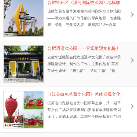
合肥经开区《派河国际物流园》地标雕
塑
该雕塑是安徽华派雕塑为派河国际综合物流园
——疏港大道入口制作的的形象地标，包含雕
塑、绿化、亮化等内容。雕塑高15.8米含基
座，基座高0.8米，主体材质为不锈钢锻造，表
面氟碳漆喷漆。整体寓意物流园起帆远航，有
乘风破浪的魄力。
合肥逍遥津公园——景观雕塑文化提升
安徽华派雕塑在此次逍遥津文化提升改造中承
担雕塑设计、制作的工作，主要作品有“草原
英雄小姐妹”、“鸡毛信”、“逍遥宝鼎”、“铜
鹤”等等，合肥逍遥津公园的全面升级改造，
必经成为合肥市的一张靓丽的名片。
《江苏白兔草莓文化园》整体景观文化
打造。
江苏省白兔镇被誉为中国草莓之乡，其一期草
莓文化广场及景观雕塑由安徽省华派雕塑规划
设计，并施工完成。二期的全国草莓文化节到
来之际，为了更好的展示草莓基地的风貌与文
化，二期的景观雕塑、艺术小品及夜景空间由
华派雕塑打造完成，顺利在全国草莓节展现出