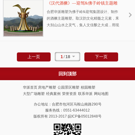
《汉代酒橛》—迎驾&佛子岭镇主题雕
来。
塑
合肥华派雕塑为佛子岭&迎驾集团设计、制作
的酒橛主题雕塑。取汉韵文化精髓之元素，釆
大别山山水之灵气，集人文佳酿之大成，用现
代艺术表现之手法，成就千古艺术之精典一一
一一巜佛子岭》主雕由中国美院清华美院艺术
家共同创作设计雕琢又一力作。
1
/
18
上一页
下一页
回到顶部
华派首页
房地产雕塑
公园景区雕塑
校园雕塑
大型广场雕塑
经典案例
荣誉资质
联系华派
网站地图
办公地址：合肥市包河区马鞍山南路290号
服务热线：0551-63444012
版权所有 2013-2017 皖ICP备05012848号