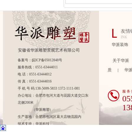
友情
INK
华派装饰
安徽省华派雕塑景观艺术有限公司
备案号：皖ICP备05012848号
关于华派
服务热线：0551-63444011
质
华
|
电 话：0551-63444012
传 真：0551-63444016
手 机 号 码:138-5699-5833 1372-1111-081
服 务 
办公地址：合肥市包河大道与花园大道交口东
05
北侧200米
13
（华派雕塑）
生产基地：合肥市包河区葛大店物流园内
技术支持：
华派科技