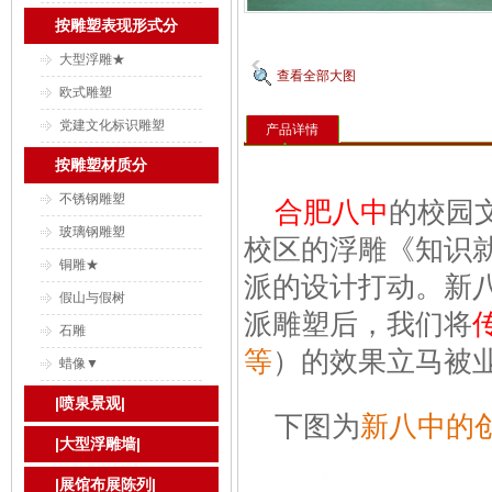
按雕塑表现形式分
大型浮雕★
查看全部大图
欧式雕塑
党建文化标识雕塑
产品详情
按雕塑材质分
不锈钢雕塑
合肥八中
的校园
玻璃钢雕塑
校区的浮雕《知识
铜雕★
派的设计打动。新
假山与假树
派雕塑后，我们将
石雕
等
）的效果立马被
蜡像▼
|喷泉景观|
下图为
新八中的
|大型浮雕墙|
|展馆布展陈列|