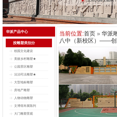
华派产品中心
当前位置:
首页
»
华派
八中（新校区）——创
按雕塑类别分
校园文化建设
美丽乡村雕塑★
公园景区雕塑
法治司法雕塑★
大型地标雕塑
房地产雕塑
人物动物雕塑
文博馆布展陈列
大门雕塑景观